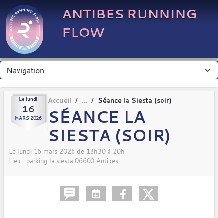
Panneau de gestion des cookies
ANTIBES RUNNING
FLOW
Le
lundi
Accueil
Séance la Siesta (soir)
16
SÉANCE LA
MARS
2026
SIESTA (SOIR)
Le
lundi
16
mars
2026
de 18h30 à 20h
Lieu :
parking la siesta
06600
Antibes