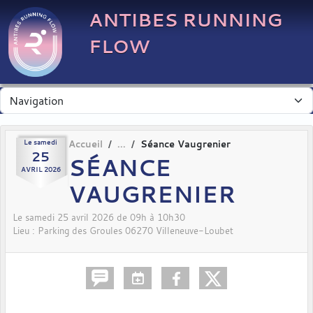
Panneau de gestion des cookies
ANTIBES RUNNING
FLOW
Le
samedi
Accueil
Séance Vaugrenier
25
SÉANCE
AVRIL
2026
VAUGRENIER
Le
samedi
25
avril
2026
de 09h à 10h30
Lieu :
Parking des Groules
06270
Villeneuve-Loubet