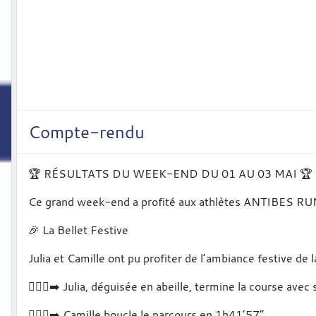
Compte-rendu
🏆 RÉSULTATS DU WEEK-END DU 01 AU 03 MAI 🏆
Ce grand week-end a profité aux athlètes ANTIBES RU
🎉 La Bellet Festive
Julia et Camille ont pu profiter de l’ambiance festive d
🏃🏻‍♀️‍➡️ Julia, déguisée en abeille, termine la course ave
🏃🏻‍♀️‍➡️ Camille boucle le parcours en 1h41’57”