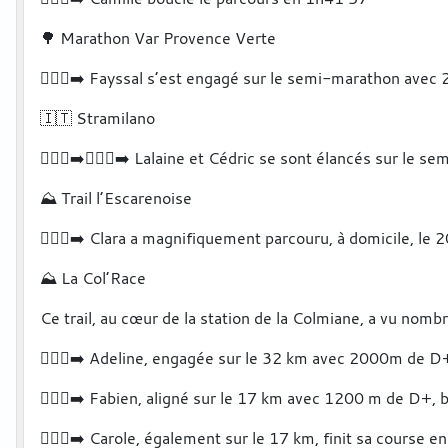
🌳 Marathon Var Provence Verte
🏃🏻‍♂️‍➡️ Fayssal s’est engagé sur le semi-marathon ave
🇮🇹 Stramilano
🏃🏻‍♀️‍➡️🏃🏻‍♂️‍➡️ Lalaine et Cédric se sont élancés sur 
⛰️ Trail l’Escarenoise
🏃🏻‍♀️‍➡️ Clara a magnifiquement parcouru, à domicile, 
⛰️ La Col’Race
Ce trail, au cœur de la station de la Colmiane, a vu nombr
🏃🏻‍♀️‍➡️ Adeline, engagée sur le 32 km avec 2000m de 
🏃🏻‍♂️‍➡️ Fabien, aligné sur le 17 km avec 1200 m de D+
🏃🏻‍♀️‍➡️ Carole, également sur le 17 km, finit sa cours