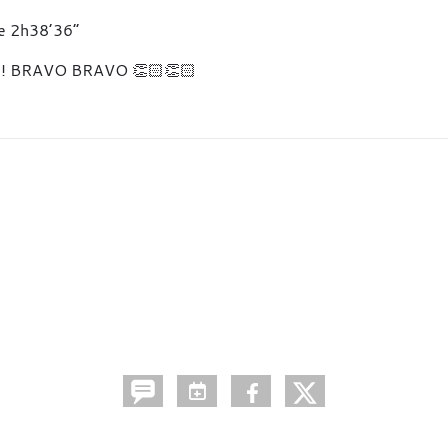
 de 2h38’36”
end ! BRAVO BRAVO 👏🏻👏🏻