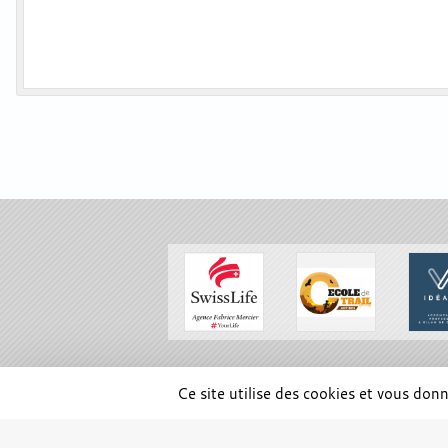
SPORTS
REGIONS
Ce site utilise des cookies et vous don
10775
visites