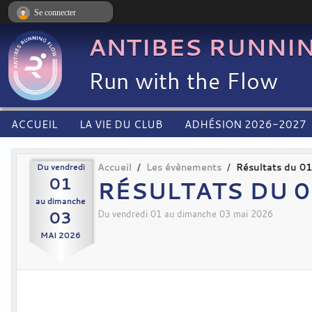
Panneau de gestion des cookies
Se connecter
ANTIBES RUNNI
Run with the Flow
ACCUEIL
LA VIE DU CLUB
ADHÉSION 2026-2027
Du
vendredi
Accueil
Les évènements
Résultats du 0
01
RÉSULTATS DU 0
au
dimanche
03
Du
vendredi
01
au
dimanche
03
mai
2026
MAI
2026