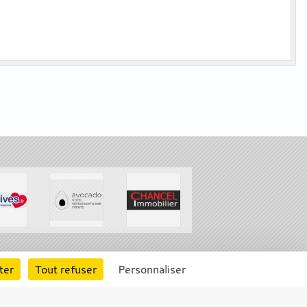
rte cookies
Gestion des cookies
ter
Tout refuser
Personnaliser
s légales
Signaler un contenu inapproprié