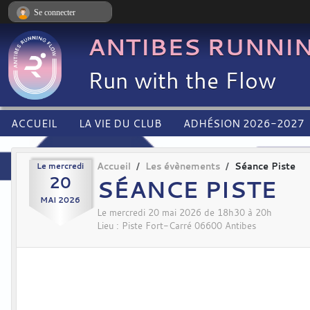
Panneau de gestion des cookies
Se connecter
ANTIBES RUNNI
Run with the Flow
ACCUEIL
LA VIE DU CLUB
ADHÉSION 2026-2027
Le
mercredi
Accueil
Les évènements
Séance Piste
20
SÉANCE PISTE
MAI
2026
Le
mercredi
20
mai
2026
de 18h30 à 20h
Lieu :
Piste Fort-Carré
06600
Antibes