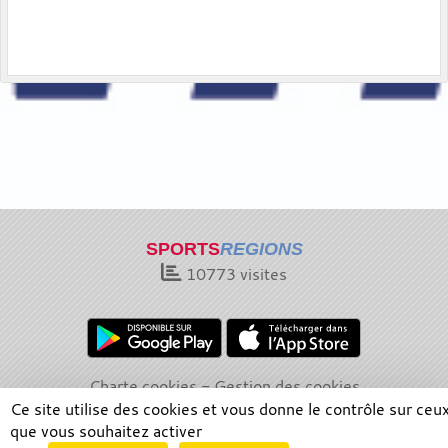
SPORTS
REGIONS
10773
visites
Charte cookies
Gestion des cookies
Informations légales
Signaler un contenu inapproprié
Ce site utilise des cookies et vous donne le contrôle sur ceu
que vous souhaitez activer