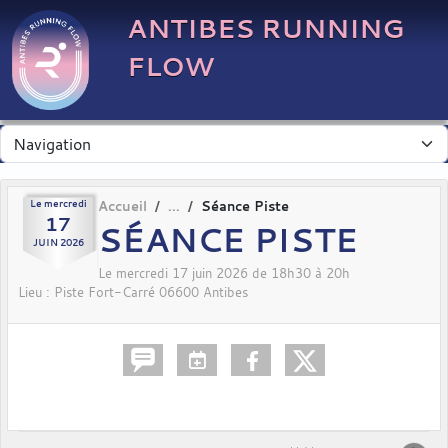
Panneau de gestion des cookies
ANTIBES RUNNING
FLOW
Le
mercredi
Accueil
Séance Piste
17
SÉANCE PISTE
JUIN
2026
Le
mercredi
17
juin
2026
de 18h30 à 20h
Lieu :
Piste Fort-Carré
06600
Antibes