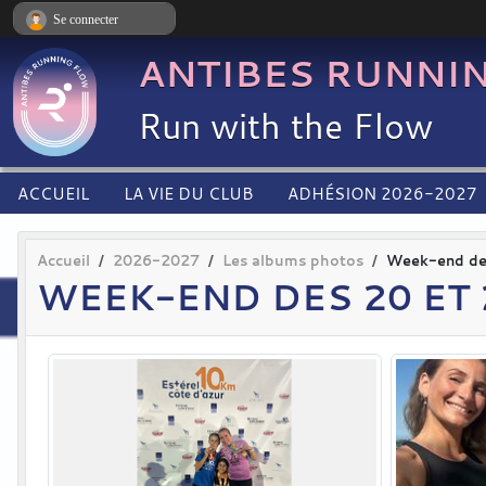
Panneau de gestion des cookies
Se connecter
ANTIBES RUNNI
Run with the Flow
ACCUEIL
LA VIE DU CLUB
ADHÉSION 2026-2027
Accueil
2026-2027
Les albums photos
Week-end des
WEEK-END DES 20 ET 